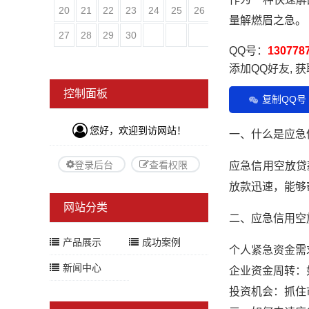
20
21
22
23
24
25
26
量解燃眉之急。
27
28
29
30
QQ号：
130778
添加QQ好友, 
控制面板
复制QQ号
您好，欢迎到访网站！
一、什么是应急
登录后台
查看权限
应急信用空放贷
放款迅速，能够
网站分类
二、应急信用空
产品展示
成功案例
个人紧急资金需
新闻中心
企业资金周转：
投资机会：抓住