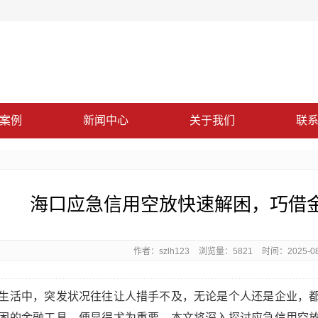
案例
新闻中心
关于我们
联
海口应急信用空放快速解困，巧借
作者：szlh123
浏览量：5821
时间：2025-08-
生活中，突发状况往往让人措手不及，无论是个人还是企业，
困的金融工具，便显得尤为重要。本文将深入探讨应急信用空