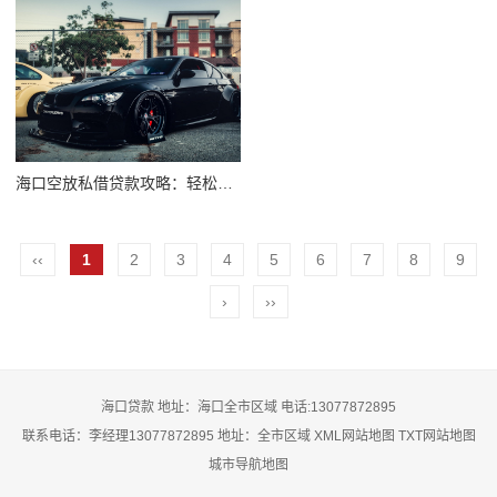
海口空放私借贷款攻略：轻松解决资金难题
‹‹
1
2
3
4
5
6
7
8
9
›
››
海口贷款 地址：海口全市区域 电话:13077872895
联系电话：李经理13077872895 地址：全市区域
XML网站地图
TXT网站地图
城市导航地图